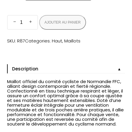
q
−
+
AJOUTER AU PANIER
u
a
n
t
SKU:
R87
Categories:
Haut
, 
Maillots
i
t
é
d
e
M
a
Description
i
l
l
Maillot officiel du comité cycliste de Normandie FFC,
o
alliant design contemporain et fierté régionale.
t
Confectionné en tissu technique respirant et léger, il
m
assure un confort optimal grâce à sa coupe ajustée
a
et ses matières hautement extensibles. Doté d’une
n
fermeture éclair intégrale pour une ventilation
c
modulable et de trois poches arrière pratiques, il allie
h
performance et fonctionnalité. Pour chaque vente,
e
une participation est reversée au comité afin de
c
soutenir le développement du cyclisme normand.
o
u