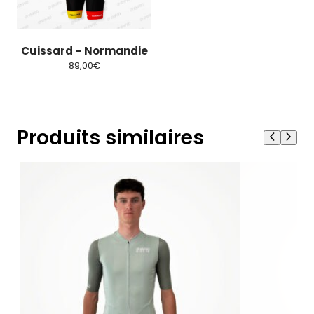
a
plusieurs
variations.
Les
Cuissard – Normandie
options
peuvent
89,00
€
être
choisies
sur
la
page
du
Produits similaires
produit