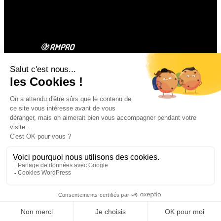
Contact
Facebook
Instagram
1 rue du Bouleu
14970 ST AUBIN
D’ARQUENAY
02 31 97 49 09
contact@rmpro.fr
Mentions légales
©
Design & Développement
Politique de confidentialité
Pixelea – 2025