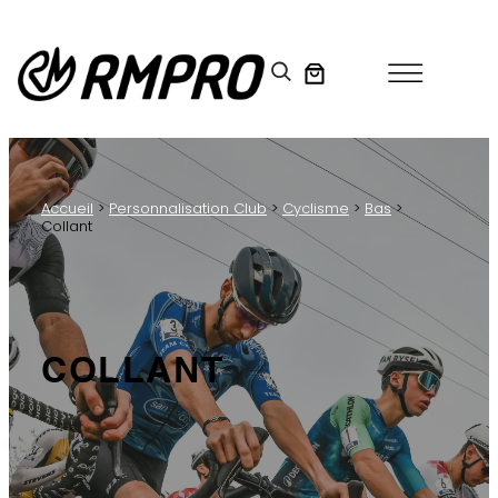
Aller
au
contenu
Accueil
>
Personnalisation Club
>
Cyclisme
>
Bas
>
Collant
COLLANT