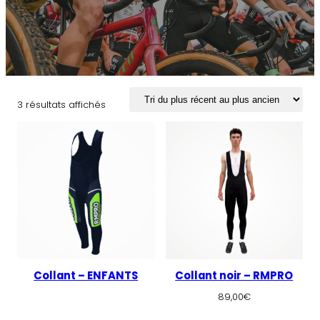
Trié
3 résultats affichés
du
plus
récent
au
plus
ancien
Collant – ENFANTS
Collant noir – RMPRO
89,00
€