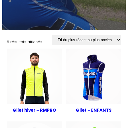
Trié
5 résultats affichés
du
plus
récent
au
plus
ancien
Gilet hiver – RMPRO
Gilet – ENFANTS