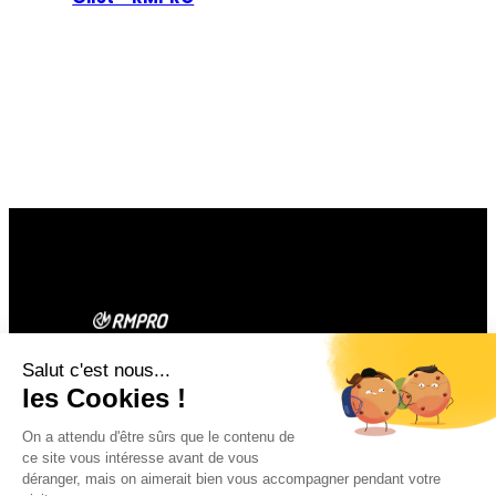
Contact
Facebook
Instagram
1 rue du Bouleu
14970 ST AUBIN
D’ARQUENAY
02 31 97 49 09