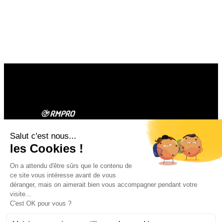
Contact
Facebook
Instagram
1 rue du Bouleu
14970 ST AUBIN
D’ARQUENAY
02 31 97 49 09
contact@rmpro.fr