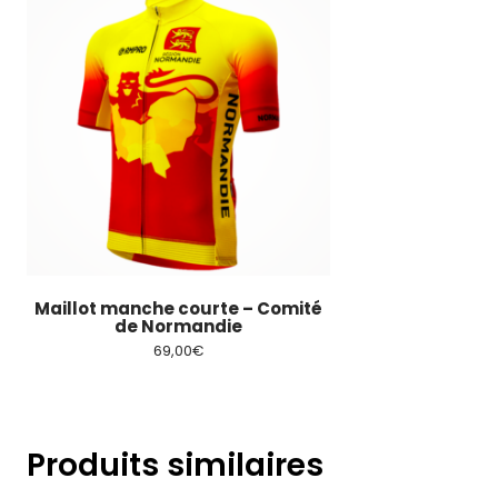
Ce
produit
a
plusieurs
variations.
Les
options
peuvent
être
Maillot manche courte – Comité
choisies
de Normandie
sur
69,00
€
la
page
du
produit
Produits similaires