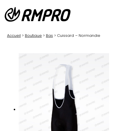
Aller
au
contenu
Accueil
>
Boutique
>
Bas
> Cuissard – Normandie