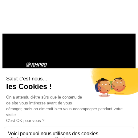
Contact
Facebook
Instagram
1 rue du Bouleu
14970 ST AUBIN
D’ARQUENAY
02 31 97 49 09
contact@rmpro.fr
Mentions légales
©
Design & Développement