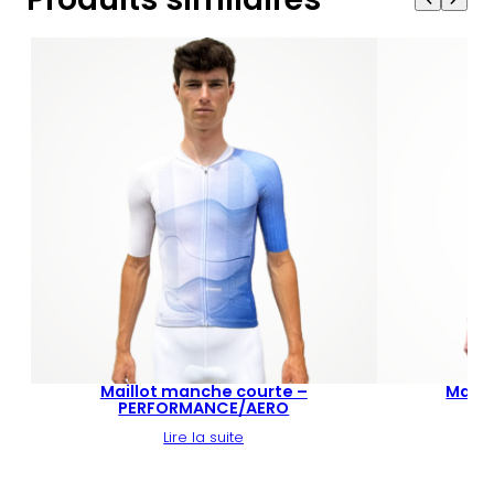
Maillot manche courte –
Maill
PERFORMANCE/AERO
P
Lire la suite