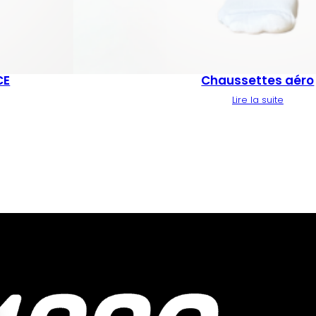
CE
Chaussettes aéro
Lire la suite
Hauts