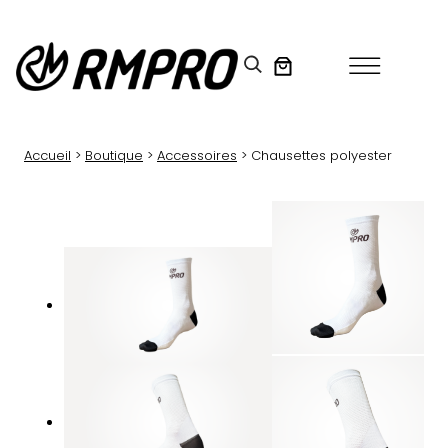
Aller
au
contenu
Accueil
>
Boutique
>
Accessoires
> Chausettes polyester